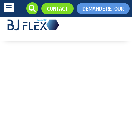
a

CONTACT
DEMANDE RETOUR
+33 (0)5.61.85.34.34

News
