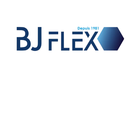
Vente de raccords et flexibles hydrauliques,
fabrication de flexibles équipés pour les OEM,
fabrication de raccords sur mesure et exportation sur
le marché international.
01 – TUYAUX
02 – EMBOUTS A SERTIR
03 – JUPES A SERTIR
06 – ADAPTEURS HYDRAULIQUES