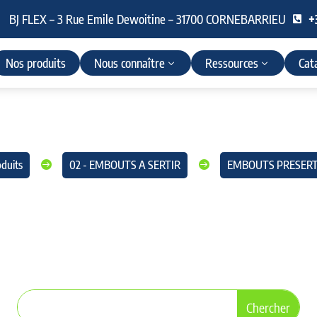
BJ FLEX – 3 Rue Emile Dewoitine – 31700 CORNEBARRIEU
+

Nos produits
Nous connaître
Ressources
Cat
duits
02 - EMBOUTS A SERTIR
EMBOUTS PRESERT


ORFS
