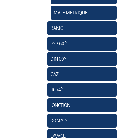
MÂLE MÉTRIQUE
BANJO
BSP 60°
DIN 60°
GAZ
JIC 74°
JONCTION
KOMATSU
LAVAGE