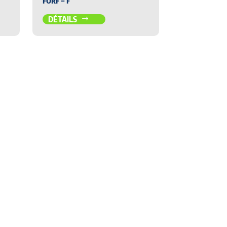
FORF – F
DÉTAILS