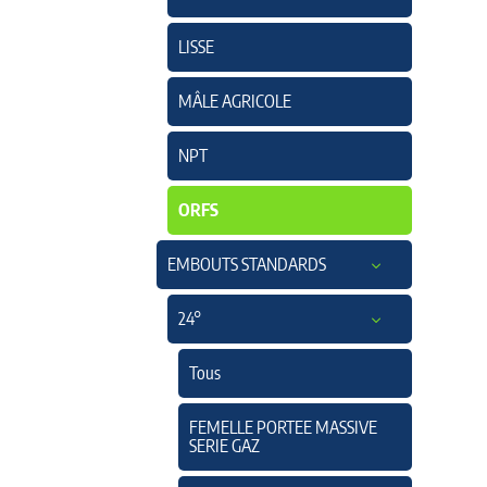
LISSE
MÂLE AGRICOLE
NPT
ORFS
EMBOUTS STANDARDS
24°
Tous
FEMELLE PORTEE MASSIVE
SERIE GAZ