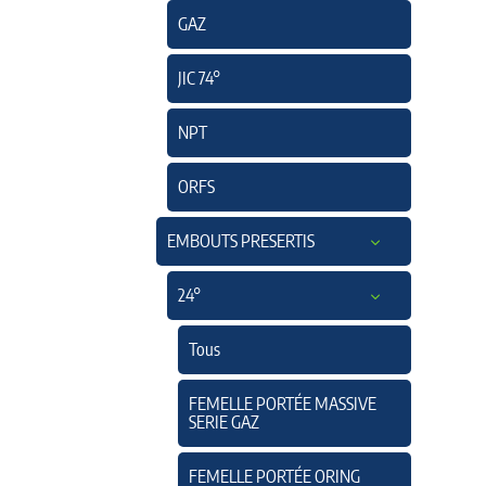
GAZ
JIC 74°
NPT
ORFS
EMBOUTS PRESERTIS
24°
Tous
FEMELLE PORTÉE MASSIVE
SERIE GAZ
FEMELLE PORTÉE ORING