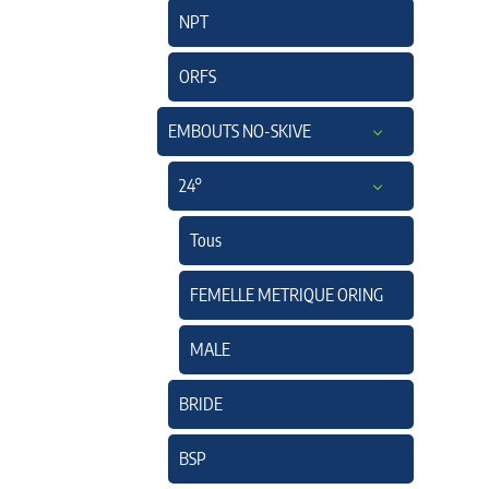
NPT
ORFS
EMBOUTS NO-SKIVE
24°
Tous
FEMELLE METRIQUE ORING
MALE
BRIDE
BSP