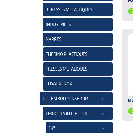
FO
3 TRESSES METALLIQUES
INDUSTRIELS
NAPPES
THERMO PLASTIQUES
TRESSES METALIQUES
TUYAUX INOX
02 - EMBOUTS A SERTIR
M
EMBOUTS INTERLOCK
24°