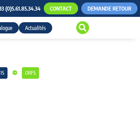
33 (0)5.61.85.34.34
CONTACT
DEMANDE RETOUR

alogue
Actualités
IS
ORFS
