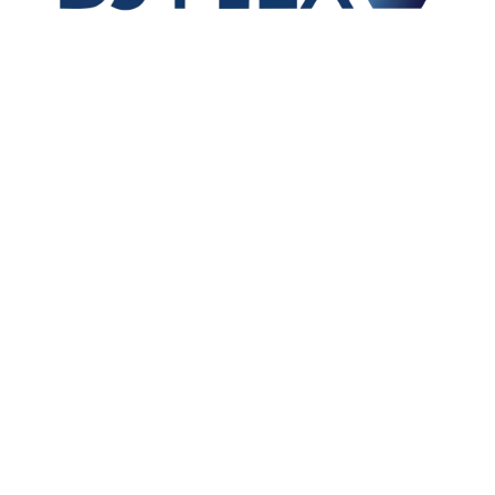
Vente de raccords et flexibles hydrauliques,
fabrication de flexibles équipés pour les OEM,
fabrication de raccords sur mesure et exportation sur
le marché international.
01 – TUYAUX
02 – EMBOUTS A SERTIR
03 – JUPES A SERTIR
06 – ADAPTEURS HYDRAULIQUES
09 – COUPLEURS HYDRAULIQUES ET BOUCHONS
04 – BRIDES
07 – RACCORDS A BAGUES
10 – LIMITEURS, CLAPETS ET JOINTS TOURNANTS
11 – VALVES
14 – TUBES ACIER HYDRAULIQUE