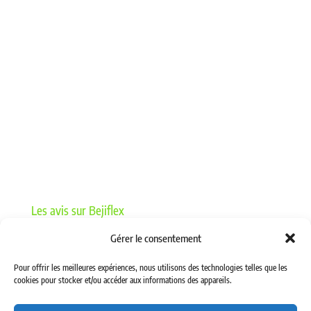
15 – COLLIERS
13 – MANOMETRIE
08 – BAGUES ET JOINTS
17 – LAVAGE
05 – PROTECTIONS DE FLEXIBLES
16 – GRAISSAGE ET BASSE PRESSION
18 – MACHINES ET ACCESSOIRES D’ATELIER
12 – VANNES HYDRAULIQUES
Les avis sur Bejiflex
Gérer le consentement
Pour offrir les meilleures expériences, nous utilisons des technologies telles que les
cookies pour stocker et/ou accéder aux informations des appareils.