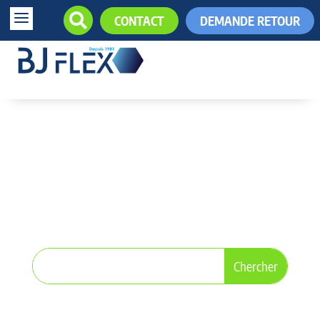
a

CONTACT
DEMANDE RETOUR
+33 (0)5.61.85.34.34

14 - TUBES ACIER
HYDRAULIQUE
