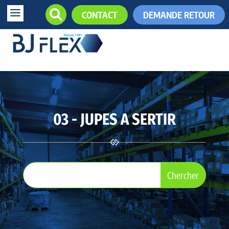
a

CONTACT
DEMANDE RETOUR
+33 (0)5.61.85.34.34

03 - JUPES A SERTIR
