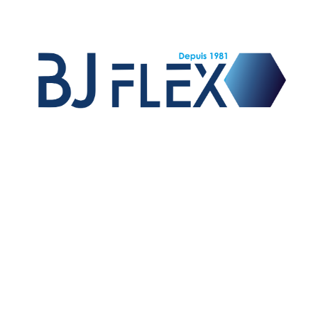
Vente de raccords et flexibles hydrauliques,
fabrication de flexibles équipés pour les OEM,
fabrication de raccords sur mesure et exportation sur
le marché international.
01 – TUYAUX
02 – EMBOUTS A SERTIR
03 – JUPES A SERTIR
06 – ADAPTEURS HYDRAULIQUES