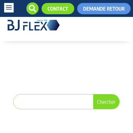
a

CONTACT
DEMANDE RETOUR
+33 (0)5.61.85.34.34

TUYAUX INOX
