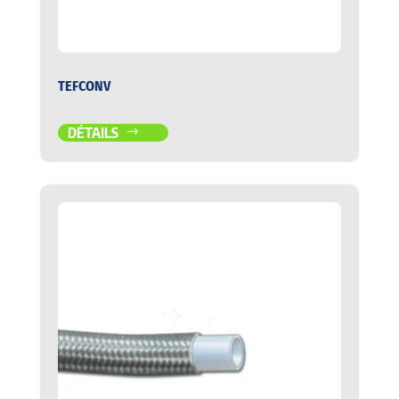
TEFCONV
DÉTAILS