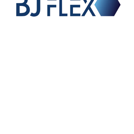
Vente de raccords et flexibles hydrauliques,
fabrication de flexibles équipés pour les OEM,
fabrication de raccords sur mesure et exportation sur
le marché international.
01 – TUYAUX
02 – EMBOUTS A SERTIR
03 – JUPES A SERTIR
06 – ADAPTEURS HYDRAULIQUES
09 – COUPLEURS HYDRAULIQUES ET BOUCHONS
04 – BRIDES
07 – RACCORDS A BAGUES
10 – LIMITEURS, CLAPETS ET JOINTS TOURNANTS