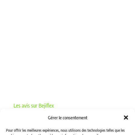
11 – VALVES
14 – TUBES ACIER HYDRAULIQUE
15 – COLLIERS
13 – MANOMETRIE
08 – BAGUES ET JOINTS
17 – LAVAGE
05 – PROTECTIONS DE FLEXIBLES
16 – GRAISSAGE ET BASSE PRESSION
18 – MACHINES ET ACCESSOIRES D’ATELIER
12 – VANNES HYDRAULIQUES
Les avis sur Bejiflex
Gérer le consentement
Pour offrir les meilleures expériences, nous utilisons des technologies telles que les