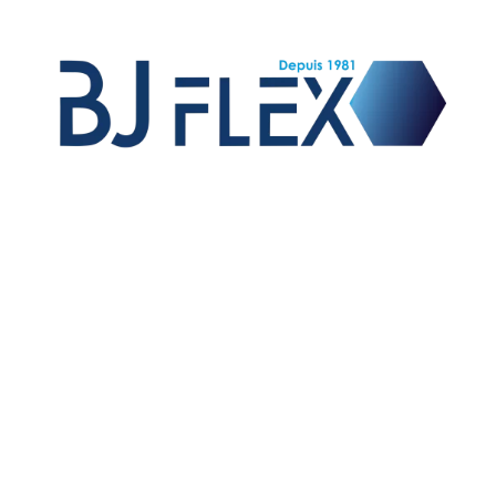
Vente de raccords et flexibles hydrauliques,
fabrication de flexibles équipés pour les OEM,
fabrication de raccords sur mesure et exportation sur
le marché international.
01 – TUYAUX
02 – EMBOUTS A SERTIR
03 – JUPES A SERTIR
06 – ADAPTEURS HYDRAULIQUES
09 – COUPLEURS HYDRAULIQUES ET BOUCHONS