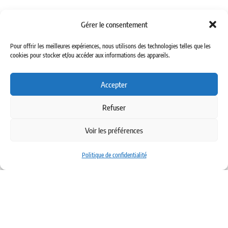
04 – BRIDES
07 – RACCORDS A BAGUES
Gérer le consentement
10 – LIMITEURS, CLAPETS ET JOINTS TOURNANTS
Pour offrir les meilleures expériences, nous utilisons des technologies telles que les
11 – VALVES
cookies pour stocker et/ou accéder aux informations des appareils.
14 – TUBES ACIER HYDRAULIQUE
15 – COLLIERS
Accepter
13 – MANOMETRIE
08 – BAGUES ET JOINTS
Refuser
17 – LAVAGE
05 – PROTECTIONS DE FLEXIBLES
Voir les préférences
16 – GRAISSAGE ET BASSE PRESSION
18 – MACHINES ET ACCESSOIRES D’ATELIER
Politique de confidentialité
12 – VANNES HYDRAULIQUES
Les avis sur Bejiflex