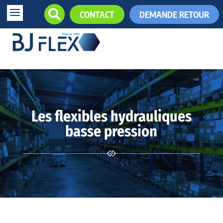
a

CONTACT
DEMANDE RETOUR
+33 (0)5.61.85.34.34

Les flexibles hydrauliques
basse pression
