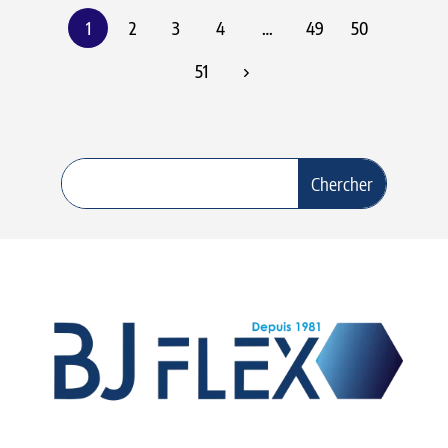
1
2
3
4
…
49
50
51