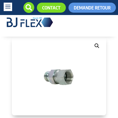
a

CONTACT
DEMANDE RETOUR
+33 (0)5.61.85.34.34
