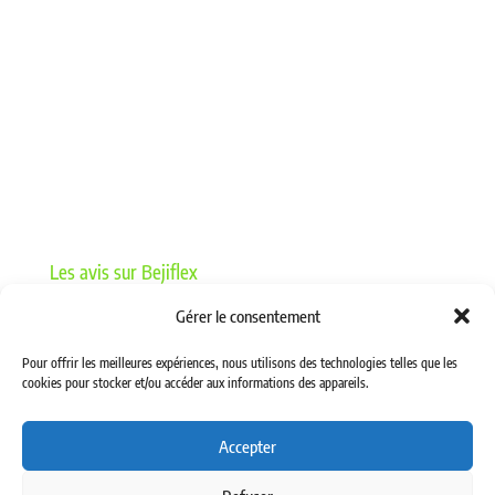
08 – BAGUES ET JOINTS
17 – LAVAGE
05 – PROTECTIONS DE FLEXIBLES
16 – GRAISSAGE ET BASSE PRESSION
18 – MACHINES ET ACCESSOIRES D’ATELIER
12 – VANNES HYDRAULIQUES
Les avis sur Bejiflex
Gérer le consentement
Pour offrir les meilleures expériences, nous utilisons des technologies telles que les
cookies pour stocker et/ou accéder aux informations des appareils.
Accepter
Politique de confidentialité