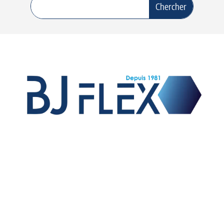
Vente de raccords et flexibles hydrauliques,
fabrication de flexibles équipés pour les OEM,
fabrication de raccords sur mesure et exportation sur
le marché international.
01 – TUYAUX