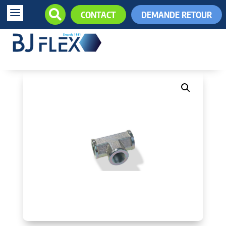
a

CONTACT
DEMANDE RETOUR
+33 (0)5.61.85.34.34
