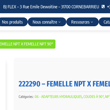
BJ FLEX – 3 Rue Emile Dewoitine – 31700 CORNEBARRIEU
+

Nos produits
Nous connaître
Ressources
Cat
 FEMELLE NPT X FEMELLE NPT 90°
222290 – FEMELLE NPT X FEME
Catégories :
06 - ADAPTEURS HYDRAULIQUES
,
COUDES À 90°
,
NP