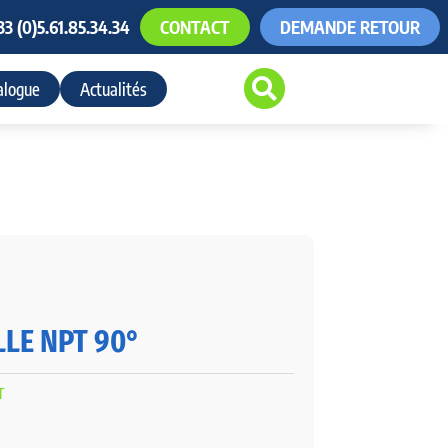
33 (0)5.61.85.34.34
CONTACT
DEMANDE RETOUR

alogue
Actualités
LLE NPT 90°
T