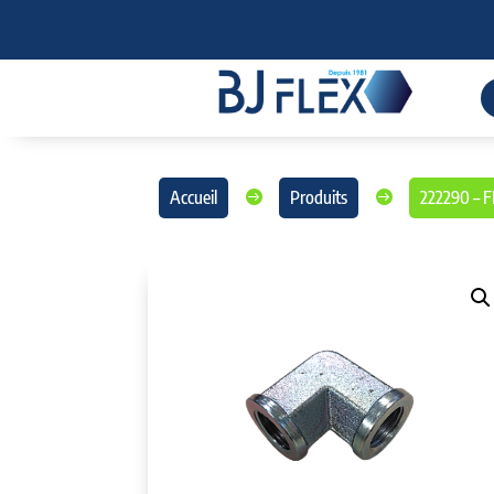
Accueil
Produits
222290 –

