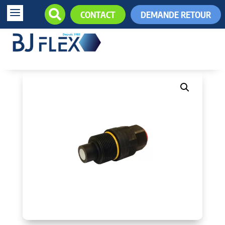
a

CONTACT
DEMANDE RETOUR
+33 (0)5.61.85.34.34
