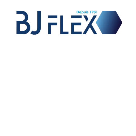
Vente de raccords et flexibles hydrauliques,
fabrication de flexibles équipés pour les OEM,
fabrication de raccords sur mesure et exportation sur
le marché international.
01 – TUYAUX
02 – EMBOUTS A SERTIR
03 – JUPES A SERTIR
06 – ADAPTEURS HYDRAULIQUES
09 – COUPLEURS HYDRAULIQUES ET BOUCHONS
04 – BRIDES