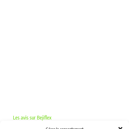
07 – RACCORDS A BAGUES
10 – LIMITEURS, CLAPETS ET JOINTS TOURNANTS
11 – VALVES
14 – TUBES ACIER HYDRAULIQUE
15 – COLLIERS
13 – MANOMETRIE
08 – BAGUES ET JOINTS
17 – LAVAGE
05 – PROTECTIONS DE FLEXIBLES
16 – GRAISSAGE ET BASSE PRESSION
18 – MACHINES ET ACCESSOIRES D’ATELIER
12 – VANNES HYDRAULIQUES
Les avis sur Bejiflex