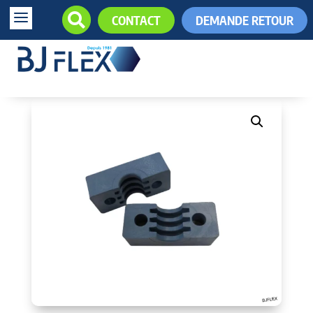
a

CONTACT
DEMANDE RETOUR
+33 (0)5.61.85.34.34
