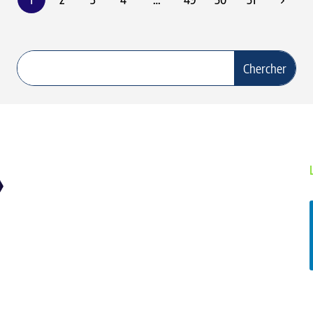
01 – TUYAUX
02 – EMBOUTS A SERTIR
03 – JUPES A SERTIR
06 – ADAPTEURS HYDRAULIQUES
09 – COUPLEURS HYDRAULIQUES ET
BOUCHONS
04 – BRIDES
07 – RACCORDS A BAGUES
10 – LIMITEURS, CLAPETS ET JOINTS