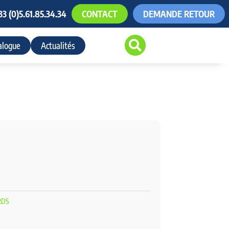
33 (0)5.61.85.34.34
CONTACT
DEMANDE RETOUR

alogue
Actualités
RDS