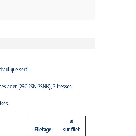
draulique serti.
sses acier (2SC-2SN-2SNK), 3 tresses
isés.
⌀
Filetage
sur filet