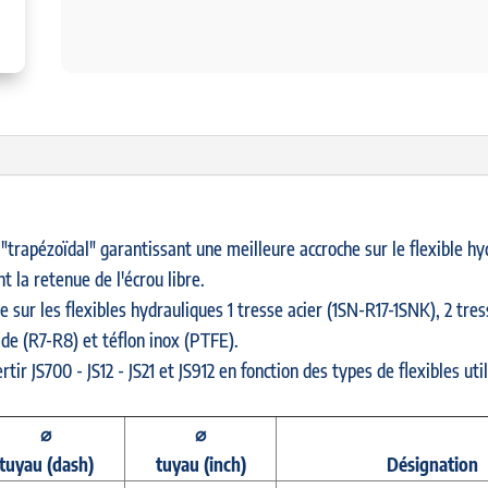
 "trapézoïdal" garantissant une meilleure accroche sur le flexible hy
t la retenue de l'écrou libre.
e sur les flexibles hydrauliques 1 tresse acier (1SN-R17-1SNK), 2 tre
de (R7-R8) et téflon inox (PTFE).
tir JS700 - JS12 - JS21 et JS912 en fonction des types de flexibles util
⌀
⌀
tuyau
(dash)
tuyau
(inch)
Désignation