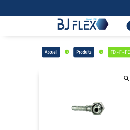
Accueil
Produits
FD – F – 

