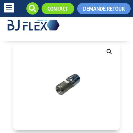
a

CONTACT
DEMANDE RETOUR
+33 (0)5.61.85.34.34
