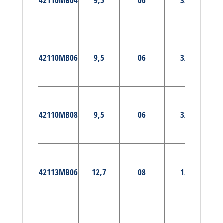
42110MB04
9,5
06
3/8
MA
E
PRÉ-
42110MB06
9,5
06
3/8
MA
E
PRÉ-
42110MB08
9,5
06
3/8
MA
E
PRÉ-
42113MB06
12,7
08
1/2
MA
E
PRÉ-