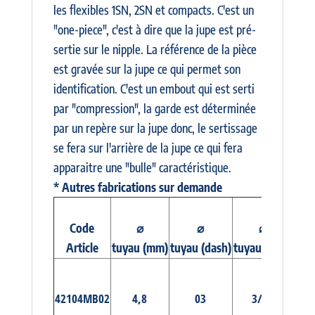
les flexibles 1SN, 2SN et compacts. C'est un
"one-piece", c'est à dire que la jupe est pré-
sertie sur le nipple. La référence de la pièce
est gravée sur la jupe ce qui permet son
identification. C'est un embout qui est serti
par "compression", la garde est déterminée
par un repère sur la jupe donc, le sertissage
se fera sur l'arrière de la jupe ce qui fera
apparaitre une "bulle" caractéristique.
* Autres fabrications sur demande
Code
⌀
⌀
⌀
Article
tuyau (mm)
tuyau (dash)
tuyau (inch)
Dés
E
PRÉ-
42104MB02
4,8
03
3/16
MA