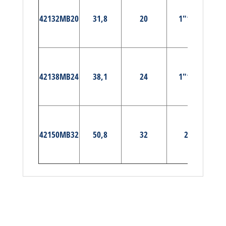
PRÉ-
42132MB20
31,8
20
1″1/4
MA
E
PRÉ-
42138MB24
38,1
24
1″1/2
MA
E
PRÉ-
42150MB32
50,8
32
2″
MA