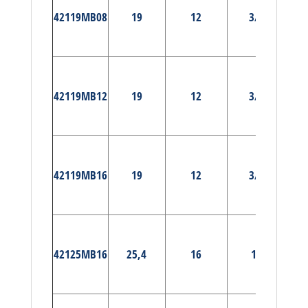
PRÉ-
42119MB08
19
12
3/4
MA
E
PRÉ-
42119MB12
19
12
3/4
MA
E
PRÉ-
42119MB16
19
12
3/4
MA
E
PRÉ-
42125MB16
25,4
16
1″
MA
E