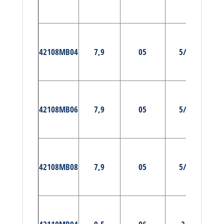
MA
E
PRÉ-
42108MB04
7,9
05
5/16
MA
E
PRÉ-
42108MB06
7,9
05
5/16
MA
E
PRÉ-
42108MB08
7,9
05
5/16
MA
E
PRÉ-