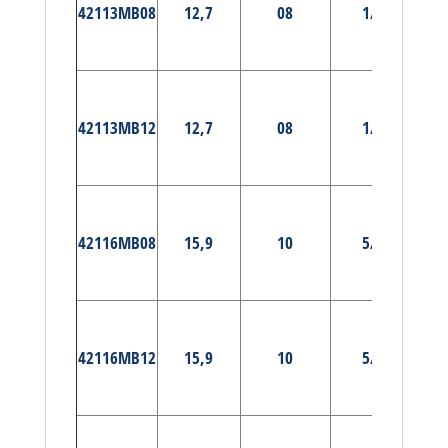
42113MB08
12,7
08
1/2
MA
E
PRÉ-
42113MB12
12,7
08
1/2
MA
E
PRÉ-
42116MB08
15,9
10
5/8
MA
E
PRÉ-
42116MB12
15,9
10
5/8
MA
E