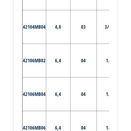
E
PRÉ-
42104MB04
4,8
03
3/16
MA
E
PRÉ-
42106MB02
6,4
04
1/4
MA
E
PRÉ-
42106MB04
6,4
04
1/4
MA
E
PRÉ-
42106MB06
6,4
04
1/4