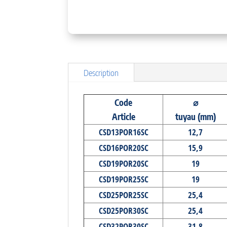
Description
Code
⌀
Article
tuyau (mm)
CSD13POR16SC
12,7
CSD16POR20SC
15,9
CSD19POR20SC
19
CSD19POR25SC
19
CSD25POR25SC
25,4
CSD25POR30SC
25,4
CSD32POR30SC
31,8