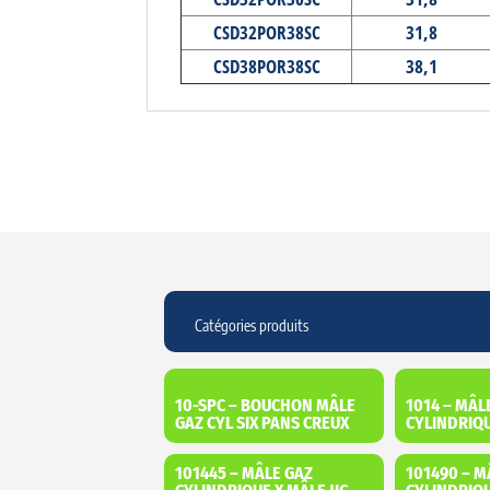
CSD32POR38SC
31,8
CSD38POR38SC
38,1
10-SPC – BOUCHON MÂLE
1014 – MÂL
GAZ CYL SIX PANS CREUX
CYLINDRIQU
101445 – MÂLE GAZ
101490 – M