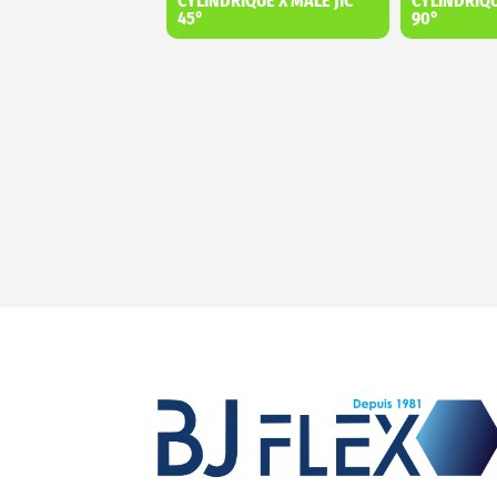
CYLINDRIQUE X MÂLE JIC
CYLINDRIQU
45°
90°