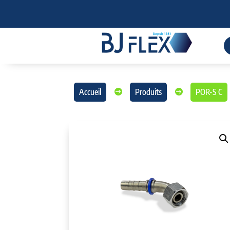
Accueil
Produits
POR-S C

