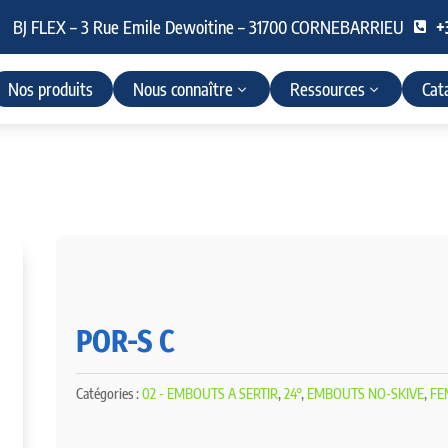
BJ FLEX – 3 Rue Emile Dewoitine – 31700 CORNEBARRIEU
+

Nos produits
Nous connaître
Ressources
Cat
POR-S C
Catégories :
02 - EMBOUTS A SERTIR
,
24°
,
EMBOUTS NO-SKIVE
,
FE