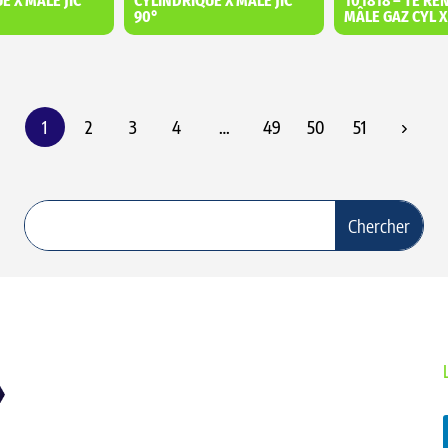
E X MÂLE JIC
CYLINDRIQUE X MÂLE JIC
101818 – TÉ RE
90°
MÂLE GAZ CYL 
1
2
3
4
…
49
50
51
01 – TUYAUX
02 – EMBOUTS A SERTIR
03 – JUPES A SERTIR
06 – ADAPTEURS HYDRAULIQUES