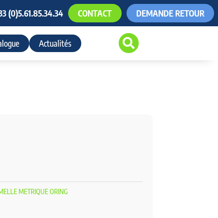
33 (0)5.61.85.34.34
CONTACT
DEMANDE RETOUR

alogue
Actualités
MELLE METRIQUE ORING