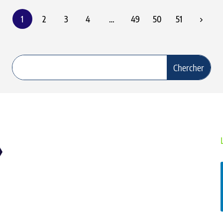
1
2
3
4
…
49
50
51
01 – TUYAUX
02 – EMBOUTS A SERTIR
03 – JUPES A SERTIR
06 – ADAPTEURS HYDRAULIQUES
09 – COUPLEURS HYDRAULIQUES ET
BOUCHONS
04 – BRIDES
07 – RACCORDS A BAGUES