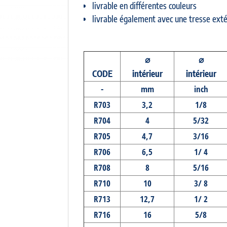
livrable en différentes couleurs
livrable également avec une tresse extéri
⌀
⌀
CODE
intérieur
intérieur
-
mm
inch
R703
3,2
1/8
R704
4
5/32
R705
4,7
3/16
R706
6,5
1/ 4
R708
8
5/16
R710
10
3/ 8
R713
12,7
1/ 2
R716
16
5/8