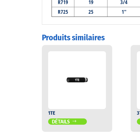
R719
19
3/4
R725
25
1"
Produits similaires
1TE
3
DÉTAILS