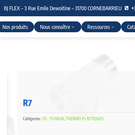
BJ FLEX – 3 Rue Emile Dewoitine – 31700 CORNEBARRIEU
+

Nos produits
Nous connaître
Ressources
Cat
R7
Catégories :
01 - TUYAUX
,
THERMO PLASTIQUES