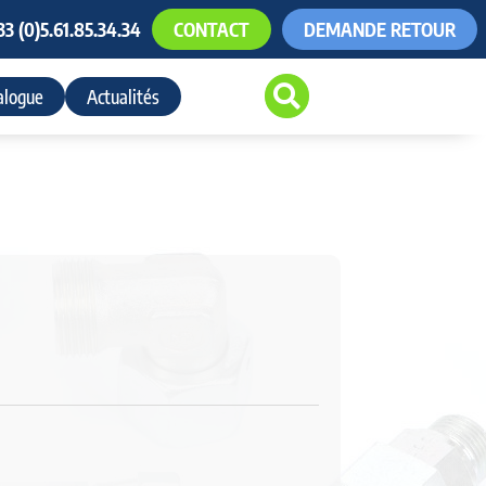
33 (0)5.61.85.34.34
CONTACT
DEMANDE RETOUR

alogue
Actualités