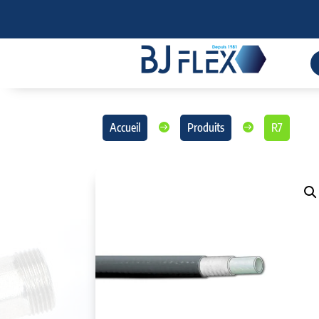
Accueil
Produits
R7

