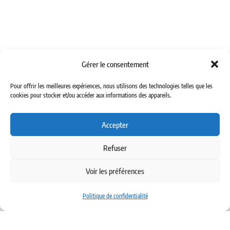
03 – JUPES A SERTIR
06 – ADAPTEURS HYDRAULIQUES
09 – COUPLEURS HYDRAULIQUES ET BOUCHONS
04 – BRIDES
07 – RACCORDS A BAGUES
Gérer le consentement
10 – LIMITEURS, CLAPETS ET JOINTS TOURNANTS
Pour offrir les meilleures expériences, nous utilisons des technologies telles que les
11 – VALVES
cookies pour stocker et/ou accéder aux informations des appareils.
14 – TUBES ACIER HYDRAULIQUE
15 – COLLIERS
Accepter
13 – MANOMETRIE
08 – BAGUES ET JOINTS
Refuser
17 – LAVAGE
05 – PROTECTIONS DE FLEXIBLES
Voir les préférences
16 – GRAISSAGE ET BASSE PRESSION
18 – MACHINES ET ACCESSOIRES D’ATELIER
Politique de confidentialité
12 – VANNES HYDRAULIQUES