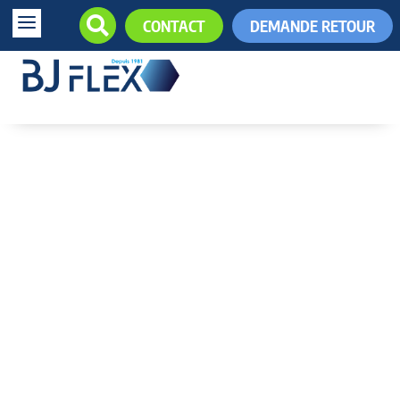
a

CONTACT
DEMANDE RETOUR
+33 (0)5.61.85.34.34

Quelles solutions pour les
environnements à 50°C ?
