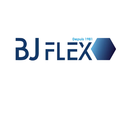
Vente de raccords et flexibles hydrauliques,
fabrication de flexibles équipés pour les OEM,
fabrication de raccords sur mesure et exportation sur
le marché international.
01 – TUYAUX
02 – EMBOUTS A SERTIR